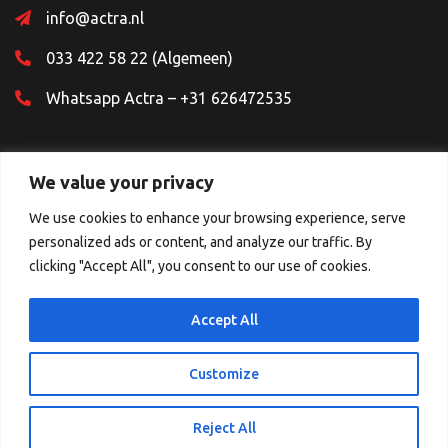
info@actra.nl
033 422 58 22 (Algemeen)
Whatsapp Actra – +31 626472535
We value your privacy
We use cookies to enhance your browsing experience, serve
personalized ads or content, and analyze our traffic. By
Sociale Media
clicking "Accept All", you consent to our use of cookies.
Accept All
Customize
© 2026 Copyright.
Reject All