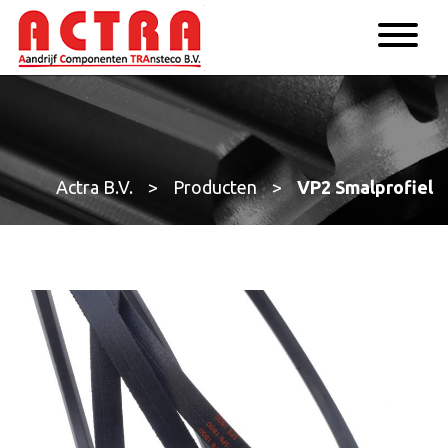
Actra B.V.
>
Producten
>
VP2 Smalprofiel