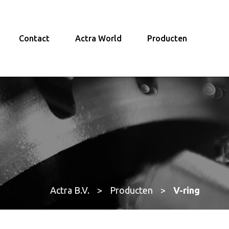
Contact
Actra World
Producten
Actra B.V.
>
Producten
>
V-ring