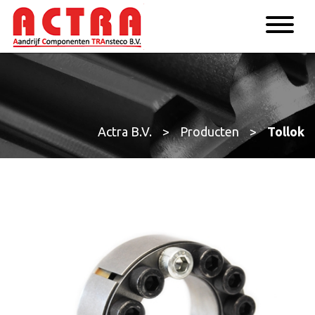
Actra B.V.
>
Producten
>
Tollok