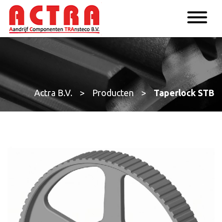
Actra B.V.
>
Producten
>
Taperlock STB