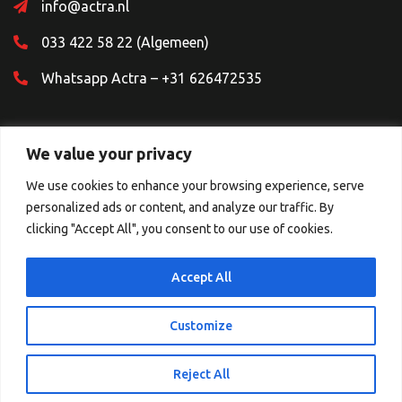
info@actra.nl
033 422 58 22 (Algemeen)
Whatsapp Actra – +31 626472535
We value your privacy
We use cookies to enhance your browsing experience, serve
personalized ads or content, and analyze our traffic. By
Sociale Media
clicking "Accept All", you consent to our use of cookies.
Accept All
Customize
© 2026 Copyright.
Reject All