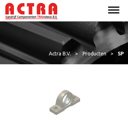
Actra B.V.
>
Producten
>
SP