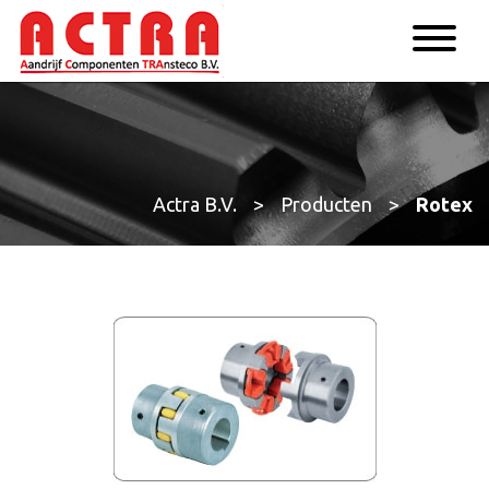
Actra B.V.
>
Producten
>
Rotex