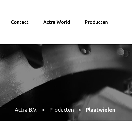
Contact
Actra World
Producten
Actra B.V.
>
Producten
>
Plaatwielen