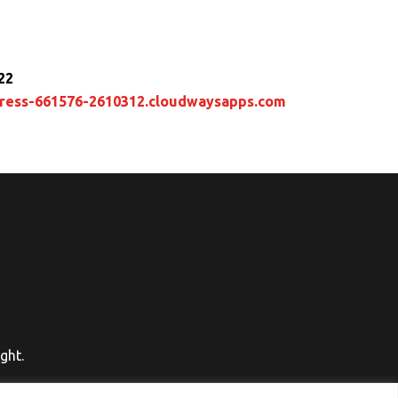
22
ress-661576-2610312.cloudwaysapps.com
ght.