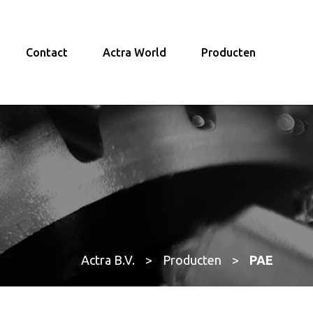
Contact
Actra World
Producten
Actra B.V.
>
Producten
>
PAE