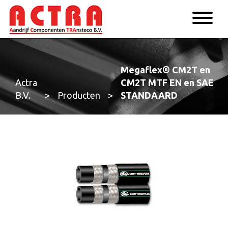
Megaflex® CM2T en
Actra
CM2T MTF EN en SAE
B.V.
>
Producten
>
STANDAARD