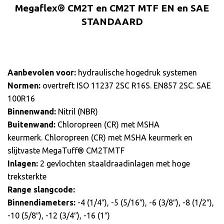
Megaflex® CM2T en CM2T MTF EN en SAE
STANDAARD
Aanbevolen voor:
hydraulische hogedruk systemen
Normen:
overtreft ISO 11237 2SC R16S. EN857 2SC. SAE
100R16
Binnenwand:
Nitril (NBR)
Buitenwand:
Chloropreen (CR) met MSHA
keurmerk. Chloropreen (CR) met MSHA keurmerk en
slijtvaste MegaTuff® CM2TMTF
Inlagen:
2 gevlochten staaldraadinlagen met hoge
treksterkte
Range slangcode:
Binnendiameters:
-4 (1/4″), -5 (5/16″), -6 (3/8″), -8 (1/2″),
-10 (5/8″), -12 (3/4″), -16 (1″)