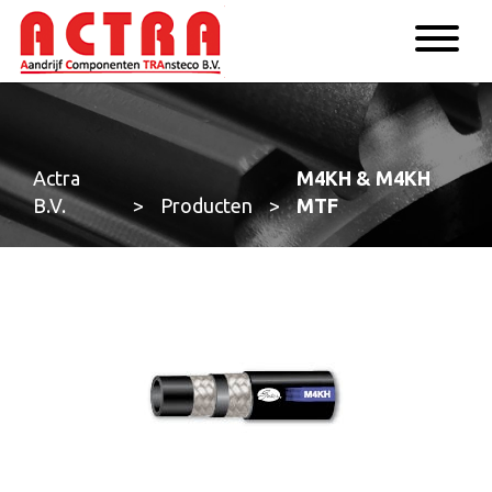
Actra
M4KH & M4KH
B.V.
>
Producten
>
MTF