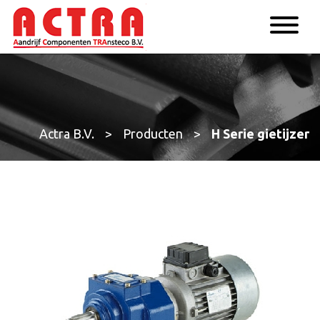
Actra B.V.
>
Producten
>
H Serie gietijzer