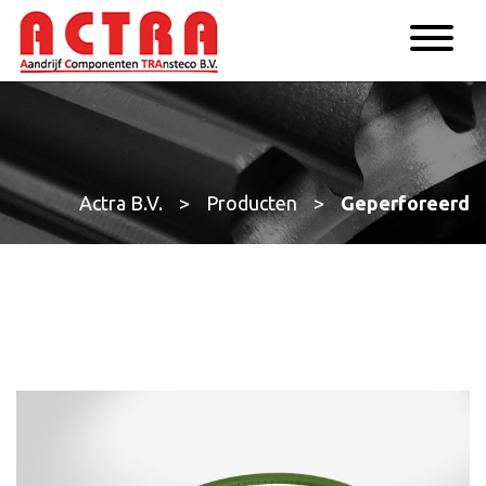
Actra B.V.
>
Producten
>
Geperforeerd