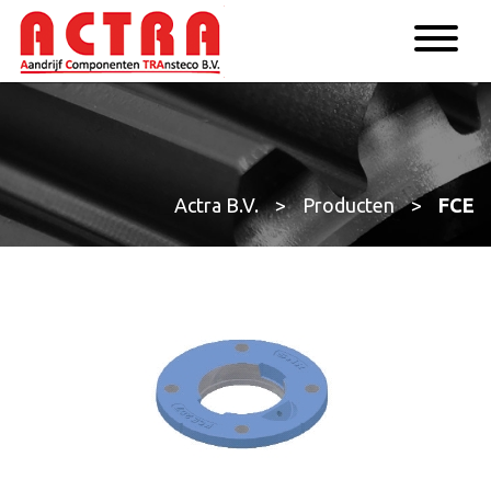
Actra B.V.
>
Producten
>
FCE