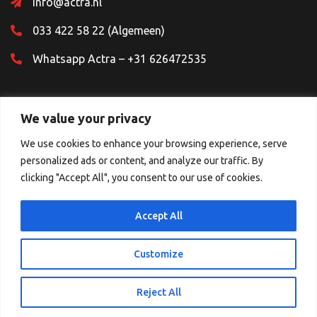
info@actra.nl
033 422 58 22 (Algemeen)
Whatsapp Actra – +31 626472535
We value your privacy
We use cookies to enhance your browsing experience, serve
personalized ads or content, and analyze our traffic. By
Sociale Media
clicking "Accept All", you consent to our use of cookies.
Accept All
Customize
© 2026 Copyright.
Reject All