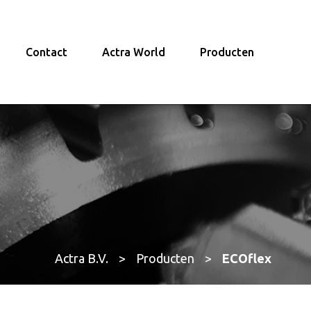
Contact
Actra World
Producten
Actra B.V.
>
Producten
>
ECOflex