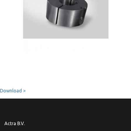
Download >
Actra B.V.