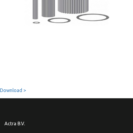
Download >
Actra B.V.