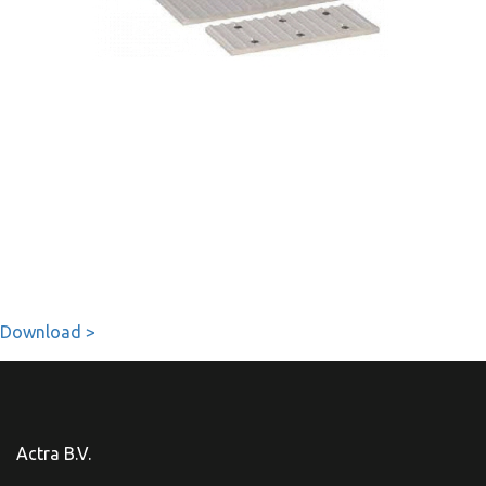
Download >
Actra B.V.