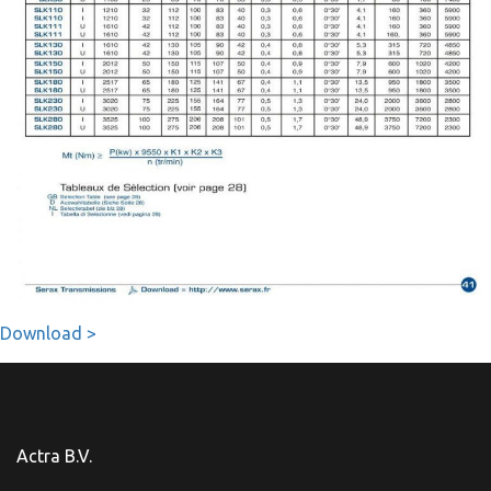
Download >
Actra B.V.