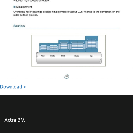
Download >
Actra B.V.