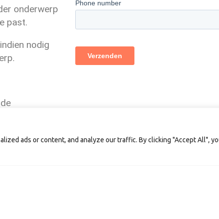
nder onderwerp
ie past.
indien nodig
erp.
 de
ing valt te
zed ads or content, and analyze our traffic. By clicking "Accept All", y
 graag