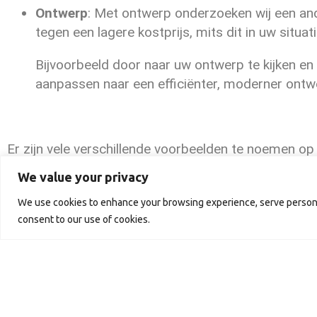
Ontwerp
: Met ontwerp onderzoeken wij een a
tegen een lagere kostprijs, mits dit in uw situat
Bijvoorbeeld door naar uw ontwerp te kijken en 
aanpassen naar een efficiënter, moderner ontw
Er zijn vele verschillende voorbeelden te noemen op
onderwerpen kwaliteit, variatie & Ontwerp.
We value your privacy
Bent u nu benieuwd of er mogelijk voor u een bespar
We use cookies to enhance your browsing experience, serve personali
realiseren? Neem contact op met ons en wij maken
consent to our use of cookies.
vrijblijvend een analyse voor u.