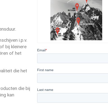
ensduur.
chijven i.p.v.
f bij kleinere
ëren of het
aliteit die het
roducten die bij
ing kan