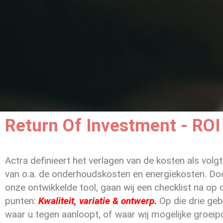
Return Of Investment - ROI
Actra definieert het verlagen van de kosten als volg
van o.a. de onderhoudskosten en energiekosten.
Doo
onze ontwikkelde tool, gaan wij een checklist na op
punten:
Kwaliteit, variatie & ontwerp.
Op die drie geb
waar u tegen aanloopt, of waar wij mogelijke groeipo