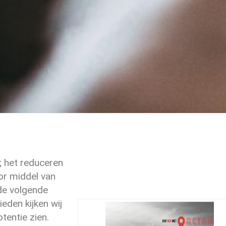
t; het reduceren
r middel van
 de volgende
ieden kijken wij
tentie zien.